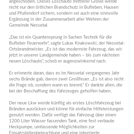
angeschoben. Dieses Löschauto mittlerer Größe werde
nicht nur den örtlichen Brandschutz in Bufleben, Hausen
und Pfullendorf sichern, sondern sei auch eine sinnvolle
Ergänzung in der Zusammenarbeit aller Wehren der
Gemeinde Nessetal.
„Das ist ein Quantensprung in Sachen Technik für die
Bufleber Feuerwehr“, sagte Lukas Knakowski, der Nessetal-
Ortsbrandmeister. „Es ist das modernste Fahrzeug, das wir
jetzt in unserer Landgemeinde haben – bis zum nächsten
neuen Löschauto“, schob er augenzwinkernd nach.
Er erinnerte daran, dass es im Nessetal vergangenes Jahr
sechs Brände gab, davon zwei Großfeuer. „Es ist also nicht
die Frage ob, sondern wann es brennt.“ Er dankte allen, die
bei der Beschaffung des Fahrzeuges geholfen haben.
Der neue Lkw werde künftig als erstes Löschfahrzeug bei
Bränden ausrücken und könne für einfache Hilfeleistungen
genutzt werden. Dafür verfügt das Fahrzeug über einen
1200 Liter Wasser fassenden Tank, eine fest verbaute
Heckpumpe, umfassende Möglichkeiten zur
Einsatzstellenbeleuchtung und eine integrierte