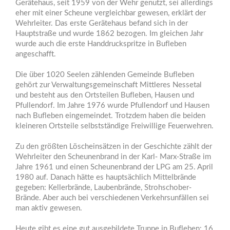
Gerätehaus, seit 1959 von der Wehr genutzt, sei allerdings
eher mit einer Scheune vergleichbar gewesen, erklärt der
Wehrleiter. Das erste Gerätehaus befand sich in der
Hauptstraße und wurde 1862 bezogen. Im gleichen Jahr
wurde auch die erste Handdruckspritze in Bufleben
angeschafft.
Die über 1020 Seelen zählenden Gemeinde Bufleben
gehört zur Verwaltungsgemeinschaft Mittleres Nessetal
und besteht aus den Ortsteilen Bufleben, Hausen und
Pfullendorf. Im Jahre 1976 wurde Pfullendorf und Hausen
nach Bufleben eingemeindet. Trotzdem haben die beiden
kleineren Ortsteile selbstständige Freiwillige Feuerwehren.
Zu den größten Löscheinsätzen in der Geschichte zählt der
Wehrleiter den Scheunenbrand in der Karl- Marx-Straße im
Jahre 1961 und einen Scheunenbrand der LPG am 25. April
1980 auf. Danach hätte es hauptsächlich Mittelbrände
gegeben: Kellerbrände, Laubenbrände, Strohschober-
Brände. Aber auch bei verschiedenen Verkehrsunfällen sei
man aktiv gewesen.
Heute gibt es eine gut ausgebildete Truppe in Bufleben: 16