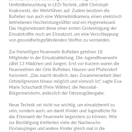
Umfeldbeleuchtung in LED-Technik, zählt Christoph
Knakowski, der Wehrführer, auf. Zudem besitzen die
Bufleber nun auch eine Wärmebildkamera, einen elektrisch
betriebenen Hochleistungslüfter und ein Hygieneboard.
Das Hygieneboard diene einer ersten Grobreinigung der
Einsatzkräfte noch am Einsatzort, um eine Verschleppung
von gesundheitsgefährdenden Stoffen zu vermeiden.
Zur Freiwilligen Feuerwehr Bufleben gehören 18
Mitglieder in der Einsatzabteilung. Die Jugendfeuerwehr
zählt 13 Mädchen und Jungen. Erst vor kurzem waren die
Feuerwehren der Orte Bufleben, Hausen und Pfullendorf
fusioniert. „Das macht deutlich, dass Zusammenarbeit über
Ortsteilgrenzen hinaus möglich und sinnvoll ist“, sagte Eva-
Marie Schuchardt (Freie Wähler), die Nessetal-
Bürgermeisterin, anlässlich der Fahrzeugübergabe.
Neue Technik sei nicht nur wichtig, um einsatzbereit zu
sein, sondern auch, um damit Kinder und Jugendliche für
das Ehrenamt der Feuerwehr begeistern zu können. Wie
zur Bestätigung kletterten viele der Nachwuchs-
Floriansjünger und andere Kinder gleich mal in die