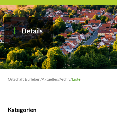
Details
Ortschaft Bufleben
/
Aktuelles
/
Archiv
/
Liste
Kategorien