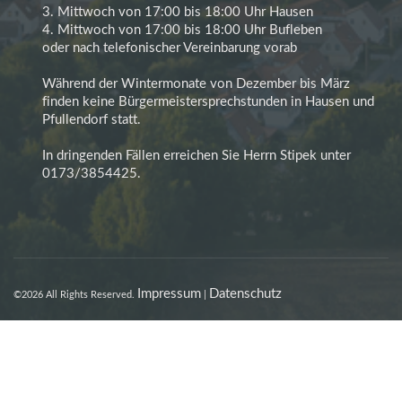
erhalten. Sie haben außerdem ein
3. Mittwoch von 17:00 bis 18:00 Uhr Hausen
Recht, die Berichtigung oder
4. Mittwoch von 17:00 bis 18:00 Uhr Bufleben
Löschung dieser Daten zu
oder nach telefonischer Vereinbarung vorab
verlangen. Wenn Sie eine
Einwilligung zur Datenverarbeitung
Während der Wintermonate von Dezember bis März
erteilt haben, können Sie diese
finden keine Bürgermeistersprechstunden in Hausen und
Einwilligung jederzeit für die
Pfullendorf statt.
Zukunft widerrufen. Außerdem
haben Sie das Recht, unter
In dringenden Fällen erreichen Sie Herrn Stipek unter
bestimmten Umständen die
0173/3854425.
Einschränkung der Verarbeitung
Ihrer personenbezogenen Daten zu
verlangen. Des Weiteren steht
Ihnen ein Beschwerderecht bei der
zuständigen Aufsichtsbehörde zu.
Hierzu sowie zu weiteren Fragen
Impressum
Datenschutz
©2026 All Rights Reserved.
|
zum Thema Datenschutz können Sie
sich jederzeit an uns wenden.
Beim Besuch dieser Website kann
Ihr Surf-Verhalten statistisch
ausgewertet werden. Das geschieht