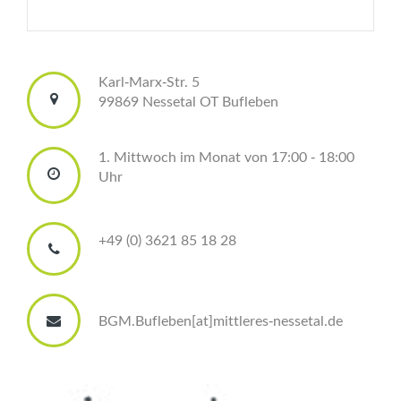
aufgeführten Datenschutzerklärung.
Wer ist
verantwortlich für die
Karl-Marx-Str. 5
Datenerfassung auf
99869 Nessetal OT Bufleben
dieser Website?
1. Mittwoch im Monat von 17:00 - 18:00
Die Datenverarbeitung auf dieser
Uhr
Website erfolgt durch den
Websitebetreiber. Dessen
Kontaktdaten können Sie dem
+49 (0) 3621 85 18 28
Abschnitt „Hinweis zur
Verantwortlichen Stelle“ in dieser
Datenschutzerklärung entnehmen.
Wie erfassen wir Ihre
BGM.Bufleben[at]mittleres-nessetal.de
Daten?
Ihre Daten werden zum einen