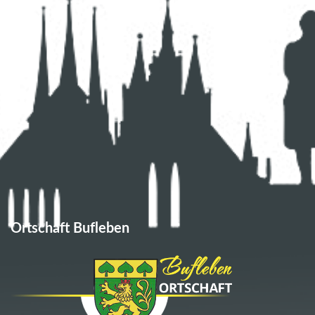
dadurch erhoben, dass Sie uns diese
mitteilen. Hierbei kann es sich z. B.
um Daten handeln, die Sie in ein
Kontaktformular eingeben.
Andere Daten werden automatisch
oder nach Ihrer Einwilligung beim
Besuch der Website durch unsere
IT-Systeme erfasst. Das sind vor
allem technische Daten (z. B.
Internetbrowser, Betriebssystem
oder Uhrzeit des Seitenaufrufs). Die
Erfassung dieser Daten erfolgt
automatisch, sobald Sie diese
Website betreten.
Ortschaft Bufleben
Wofür nutzen wir
Ihre Daten?
Ein Teil der Daten wird erhoben, um
eine fehlerfreie Bereitstellung der