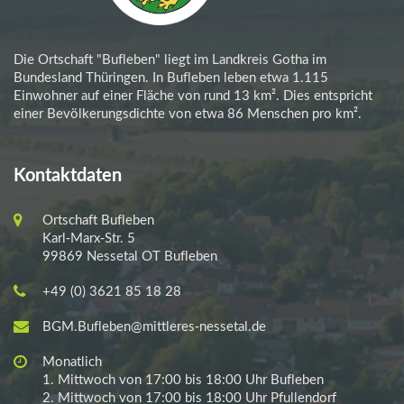
Website zu gewährleisten. Andere
Daten können zur Analyse Ihres
Nutzerverhaltens verwendet
Die Ortschaft "Bufleben" liegt im Landkreis Gotha im
werden. Sofern über die Website
Bundesland Thüringen. In Bufleben leben etwa 1.115
Verträge geschlossen oder
Einwohner auf einer Fläche von rund 13 km². Dies entspricht
angebahnt werden können, werden
einer Bevölkerungsdichte von etwa 86 Menschen pro km².
die übermittelten Daten auch für
Vertragsangebote, Bestellungen
oder sonstige Auftragsanfragen
Kontaktdaten
verarbeitet.
Welche Rechte haben
Ortschaft Bufleben
Sie bezüglich Ihrer
Karl-Marx-Str. 5
99869 Nessetal OT Bufleben
Daten?
+49 (0) 3621 85 18 28
Sie haben jederzeit das Recht,
BGM.Bufleben@mittleres-nessetal.de
unentgeltlich Auskunft über
Herkunft, Empfänger und Zweck
Monatlich
Ihrer gespeicherten
1. Mittwoch von 17:00 bis 18:00 Uhr Bufleben
personenbezogenen Daten zu
2. Mittwoch von 17:00 bis 18:00 Uhr Pfullendorf