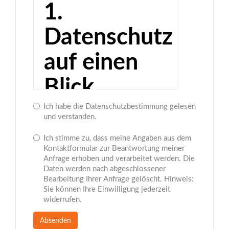
1.
Datenschutz
auf einen
Blick
Ich habe die Datenschutzbestimmung gelesen
und verstanden.
Die folgenden Hinweise geben
einen einfachen Überblick darüber,
Ich stimme zu, dass meine Angaben aus dem
was mit Ihren personenbezogenen
Kontaktformular zur Beantwortung meiner
Daten passiert, wenn Sie diese
Anfrage erhoben und verarbeitet werden. Die
Website besuchen.
Daten werden nach abgeschlossener
Personenbezogene Daten sind alle
Bearbeitung Ihrer Anfrage gelöscht. Hinweis:
Daten, mit denen Sie persönlich
Sie können Ihre Einwilligung jederzeit
identifiziert werden können.
widerrufen.
Ausführliche Informationen zum
Thema Datenschutz entnehmen Sie
unserer unter diesem Text